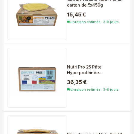
carton de 5x450g
15,45 €
Livraison estimée : 3-8 jours
local_shipping
Nutri Pro 25 Pâte
Hyperprotéinée
Professionnelle...
36,35 €
Livraison estimée : 3-8 jours
local_shipping