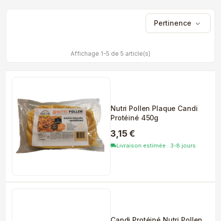
Pertinence
expand_more
Affichage 1-5 de 5 article(s)
Nutri Pollen Plaque Candi
Protéiné 450g
3,15 €
Livraison estimée : 3-8 jours
local_shipping
Candi Protéiné Nutri Pollen