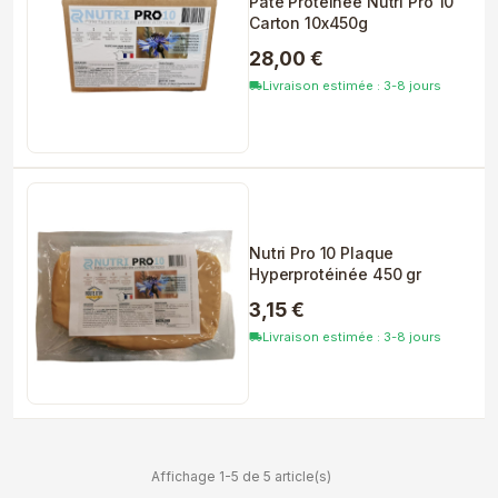
Pâte Protéinée Nutri Pro 10
Carton 10x450g
28,00 €
Livraison estimée : 3-8 jours
local_shipping
Nutri Pro 10 Plaque
Hyperprotéinée 450 gr
3,15 €
Livraison estimée : 3-8 jours
local_shipping
Affichage 1-5 de 5 article(s)