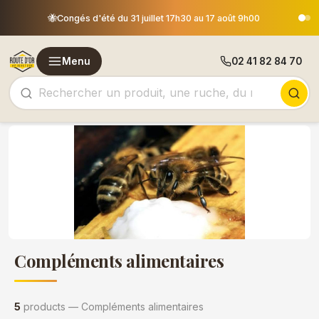
Les commandes passées après le 30 ju
🐝
17h30 au 17 août 9h00
expédiées le 18 aoû
Menu
02 41 82 84 70
Compléments alimentaires
5
products — Compléments alimentaires