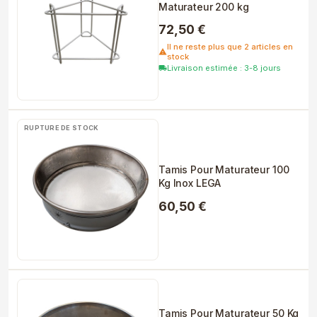
Maturateur 200 kg
72,50 €
Il ne reste plus que 2 articles en
warning
stock
Livraison estimée : 3-8 jours
local_shipping
RUPTURE DE STOCK
Tamis Pour Maturateur 100
Kg Inox LEGA
60,50 €
Tamis Pour Maturateur 50 Kg