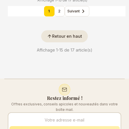
Affichage 1-15 de 17 article(s)

1
2
Suivant
arrow_upward
Retour en haut
Affichage 1-15 de 17 article(s)
Restez informé !
Offres exclusives, conseils apicoles et nouveautés dans votre
boîte mail.