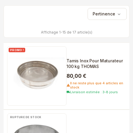
Pertinence
expand_more
Affichage 1-15 de 17 article(s)
PROMO !
Tamis Inox Pour Maturateur
100 kg THOMAS
80,00 €
Il ne reste plus que 4 articles en
warning
stock
Livraison estimée : 3-8 jours
local_shipping
RUPTURE DE STOCK