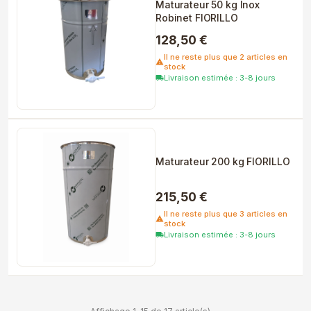
Maturateur 50 kg Inox
Robinet FIORILLO
128,50 €
Il ne reste plus que 2 articles en
warning
stock
Livraison estimée : 3-8 jours
local_shipping
Maturateur 200 kg FIORILLO
215,50 €
Il ne reste plus que 3 articles en
warning
stock
Livraison estimée : 3-8 jours
local_shipping