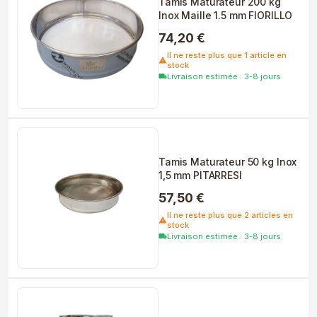
Tamis Maturateur 200 kg
Inox Maille 1.5 mm FIORILLO
74,20 €
Il ne reste plus que 1 article en
warning
stock
Livraison estimée : 3-8 jours
local_shipping
Tamis Maturateur 50 kg Inox
1,5 mm PITARRESI
57,50 €
Il ne reste plus que 2 articles en
warning
stock
Livraison estimée : 3-8 jours
local_shipping