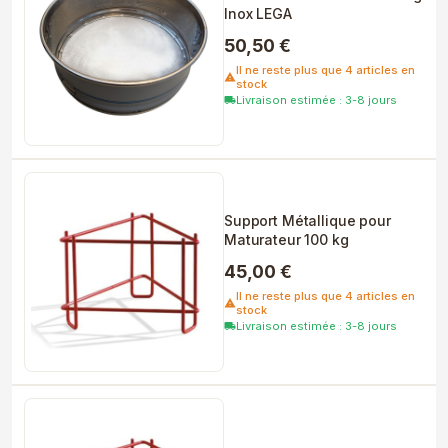
Inox LEGA
50,50 €
Il ne reste plus que 4 articles en
warning
stock
Livraison estimée : 3-8 jours
local_shipping
Support Métallique pour
Maturateur 100 kg
45,00 €
Il ne reste plus que 4 articles en
warning
stock
Livraison estimée : 3-8 jours
local_shipping