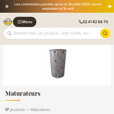
Les commandes passées après le 30 juillet 12h00 seront
🐝
expédiées le 18 août
Menu
02 41 82 84 70
Maturateurs
17
products — Maturateurs