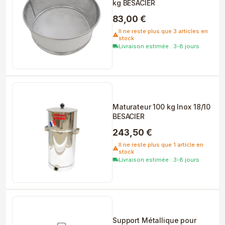
kg BESACIER
83,00 €
Il ne reste plus que 3 articles en
warning
stock
Livraison estimée : 3-8 jours
local_shipping
Maturateur 100 kg Inox 18/10
BESACIER
243,50 €
Il ne reste plus que 1 article en
warning
stock
Livraison estimée : 3-8 jours
local_shipping
Support Métallique pour