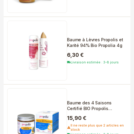
Baume à Lèvres Propolis et
Karité 94% Bio Propolia 4g
6,30 €
Livraison estimée : 3-8 jours
local_shipping
Baume des 4 Saisons
Certifié BIO Propolis
Lavandin...
15,90 €
Il ne reste plus que 2 articles en
warning
stock