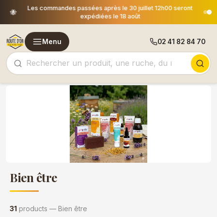
Les commandes passées après le 30 juillet 12h00 seront
🐝
expédiées le 18 août
Menu
02 41 82 84 70
Bien être
31
products — Bien être