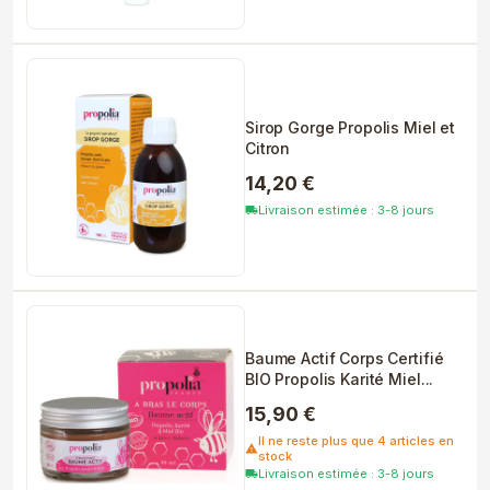
Sirop Gorge Propolis Miel et
Citron
14,20 €
Livraison estimée : 3-8 jours
local_shipping
Baume Actif Corps Certifié
BIO Propolis Karité Miel...
15,90 €
Il ne reste plus que 4 articles en
warning
stock
Livraison estimée : 3-8 jours
local_shipping