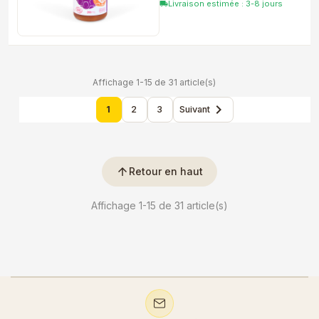
Livraison estimée : 3-8 jours
local_shipping
Affichage 1-15 de 31 article(s)

1
2
3
Suivant
arrow_upward
Retour en haut
Affichage 1-15 de 31 article(s)