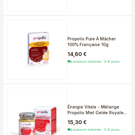
Propolis Pure À Mâcher
100% Française 10g
14,60 €
Livraison estimée : 3-8 jours
local_shipping
Énergie Vitale - Mélange
Propolis Miel Gelée Royale...
15,30 €
Livraison estimée : 3-8 jours
local_shipping