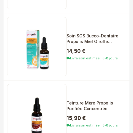
Soin SOS Bucco-Dentaire
Propolis Miel Girofle
Cannelle
14,50 €
Livraison estimée : 3-8 jours
local_shipping
Teinture Mère Propolis
Purifiée Concentrée
15,90 €
Livraison estimée : 3-8 jours
local_shipping