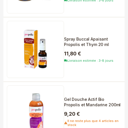
Livraison estimée : 3-8 jours
local_shipping
Spray Buccal Apaisant
Propolis et Thym 20 ml
11,80 €
Livraison estimée : 3-8 jours
local_shipping
Gel Douche Actif Bio
Propolis et Mandarine 200ml
9,20 €
Il ne reste plus que 4 articles en
warning
stock