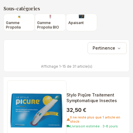
Sous-catégories
Gamme
Gamme
Apaisant
Propolia
Propolia BIO
Pertinence
expand_more
Affichage 1-15 de 31 article(s)
Stylo Piqûre Traitement
Symptomatique Insectes
32,50 €
Il ne reste plus que 1 article en
warning
stock
Livraison estimée : 3-8 jours
local_shipping