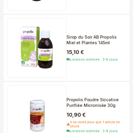
Sirop du Soir AB Propolis
Miel et Plantes 145ml
15,10 €
Livraison estimée : 3-8 jours
local_shipping
Propolis Poudre Siccative
Purifiée Micronisée 30g
10,90 €
Il ne reste plus que 1 article en
warning
stock
Livraison estimée : 3-8 jours
local_shipping