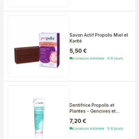
Savon Actif Propolis Miel et
Karité
5,50 €
Livraison estimée : 3-8 jours
local_shipping
Dentifrice Propolis et
Plantes - Gencives et
Haleine
7,20 €
Livraison estimée : 3-8 jours
local_shipping