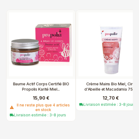
Baume Actif Corps Certifié BIO
Crème Mains Bio Miel, Cire
Propolis Karité Miel...
d'Abeille et Macadamia 75ml
15,90 €
12,70 €
Livraison estimée : 3-8 jours
local_shipping
Il ne reste plus que 4 articles
warning
en stock
Livraison estimée : 3-8 jours
local_shipping