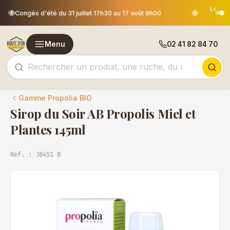
Les commandes passées après le 30 juillet 12h00 seront
🐝
expédiées le 18 août
Menu
02 41 82 84 70
Gamme Propolia BIO
Sirop du Soir AB Propolis Miel et
Plantes 145ml
Réf. : J8451 B