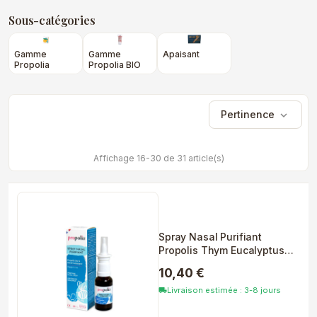
Sous-catégories
Gamme
Gamme
Apaisant
Propolia
Propolia BIO
Pertinence
expand_more
Affichage 16-30 de 31 article(s)
Spray Nasal Purifiant
Propolis Thym Eucalyptus
20ml
10,40 €
Livraison estimée : 3-8 jours
local_shipping