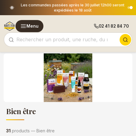
Les commandes passées après le 30 juillet 12h00 seront
🐝
expédiées le 18 août
Menu
02 41 82 84 70
Bien être
31
products — Bien être