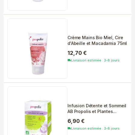
Crème Mains Bio Miel, Cire
d'Abeille et Macadamia 75ml
12,70 €
Livraison estimée : 3-8 jours
local_shipping
Infusion Détente et Sommeil
AB Propolis et Plantes...
6,90 €
Livraison estimée : 3-8 jours
local_shipping