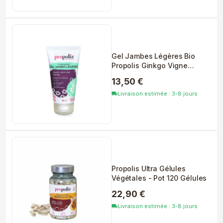
Gel Jambes Légères Bio
Propolis Ginkgo Vigne
Rouge 75ml
13,50 €
Livraison estimée : 3-8 jours
local_shipping
Propolis Ultra Gélules
Végétales - Pot 120 Gélules
22,90 €
Livraison estimée : 3-8 jours
local_shipping