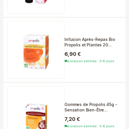
Infusion Après-Repas Bio
Propolis et Plantes 20
Sachets
6,90 €
Livraison estimée : 3-8 jours
local_shipping
Gommes de Propolis 45g -
Sensation Bien-Être
Immédiat
7,20 €
Livraison estimée : 3-8 jours
local_shipping