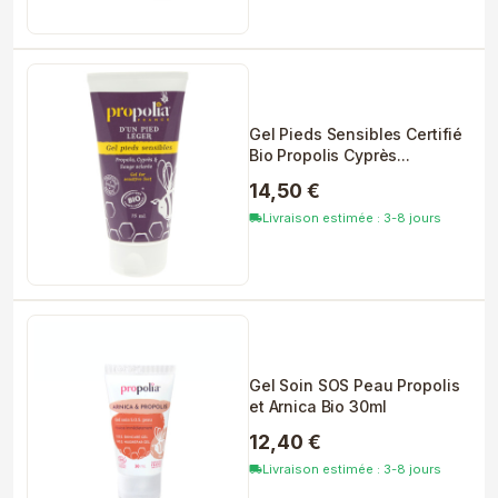
Gel Pieds Sensibles Certifié
Bio Propolis Cyprès...
14,50 €
Livraison estimée : 3-8 jours
local_shipping
Gel Soin SOS Peau Propolis
et Arnica Bio 30ml
12,40 €
Livraison estimée : 3-8 jours
local_shipping