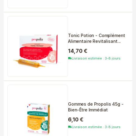
Tonic Potion - Complément
Alimentaire Revitalisant...
14,70 €
Livraison estimée : 3-8 jours
local_shipping
Gommes de Propolis 45g -
Bien-Être Immédiat
6,10 €
Livraison estimée : 3-8 jours
local_shipping