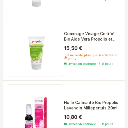
Gommage Visage Certifié
Bio Aloe Vera Propolis et...
15,50 €
Il ne reste plus que 4 articles en
warning
stock
Livraison estimée : 3-8 jours
local_shipping
Huile Calmante Bio Propolis
Lavandin Millepertuis 20ml
10,80 €
Livraison estimée : 3-8 jours
local_shipping