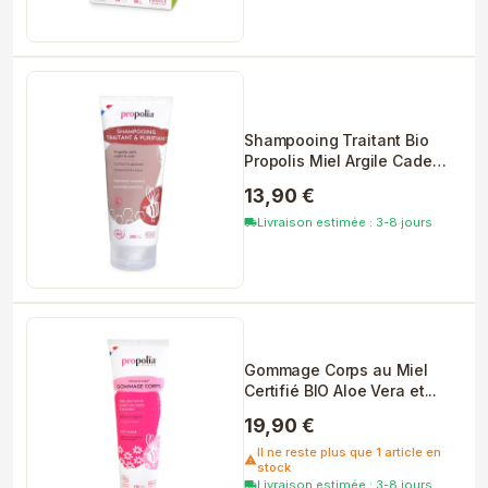
Shampooing Traitant Bio
Propolis Miel Argile Cade
200ml
13,90 €
Livraison estimée : 3-8 jours
local_shipping
Gommage Corps au Miel
Certifié BIO Aloe Vera et...
19,90 €
Il ne reste plus que 1 article en
warning
stock
Livraison estimée : 3-8 jours
local_shipping