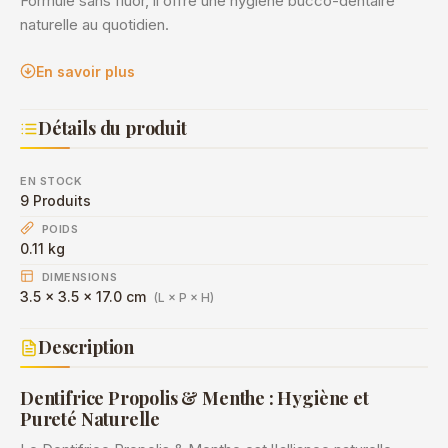
Formulé sans fluor, il offre une hygiène bucco-dentaire
naturelle au quotidien.
En savoir plus
Détails du produit
EN STOCK
9 Produits
POIDS
0.11 kg
DIMENSIONS
3.5 × 3.5 × 17.0 cm
(L × P × H)
Description
Dentifrice Propolis & Menthe : Hygiène et
Pureté Naturelle