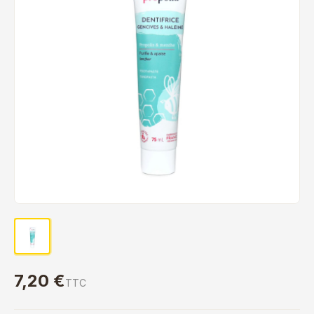
7,20 €
TTC