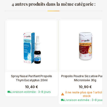
4 autres produits dans la même catégorie :
Spray Nasal Purifiant Propolis
Propolis Poudre Siccative Purifi
Thym Eucalyptus 20ml
Micronisée 30g
10,40 €
10,90 €
Livraison estimée : 3-8 jours
local_shipping
Il ne reste plus que 1 article e
warning
stock
Livraison estimée : 3-8 jours
local_shipping