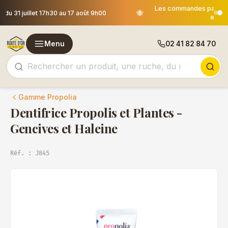
Les commandes passées après le 30 juillet 12h00 seront
🐝
expédiées le 18 août
Menu
02 41 82 84 70
Gamme Propolia
Dentifrice Propolis et Plantes -
Gencives et Haleine
Réf. : J845