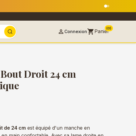
 18 août
(0)
shopping_cart

Panier
Connexion
 Bout Droit 24 cm
ique
it de 24 cm
est équipé d'un manche en
e en main confortable. Avec sa lame droite en