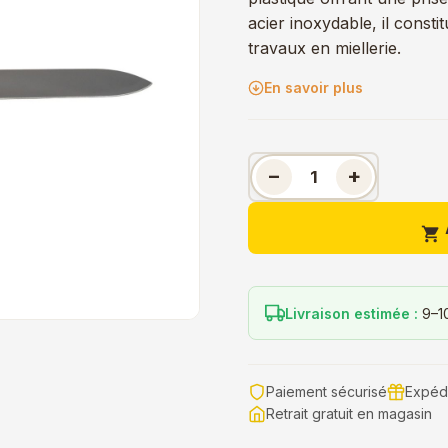
acier inoxydable, il consti
travaux en miellerie.
En savoir plus
−
+

Livraison estimée :
9–1
Paiement sécurisé
Expédi
Retrait gratuit en magasin