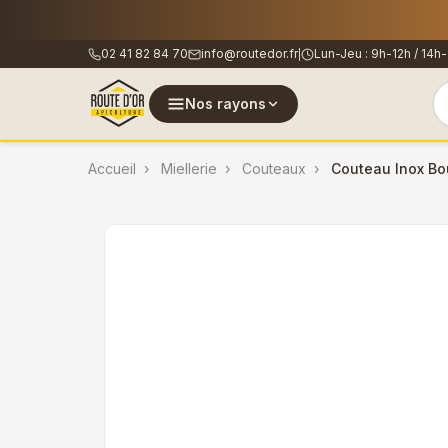
🐝
Les co
02 41 82 84 70
info@routedor.fr
Lun-Jeu : 9h-12h / 14h-
|
Nos rayons
Accueil
Miellerie
Couteaux
Couteau Inox Bo