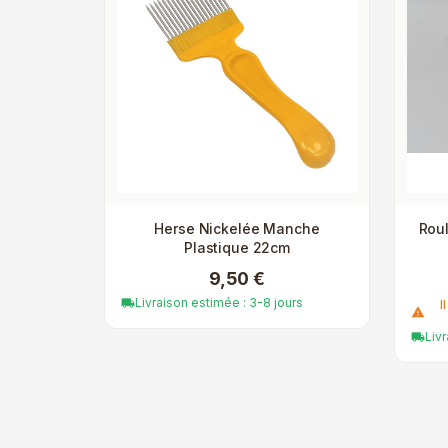
Herse Nickelée Manche
Roul
Plastique 22cm
9,50 €
Livraison estimée : 3-8 jours
local_shipping
I
warning
Liv
local_shipping