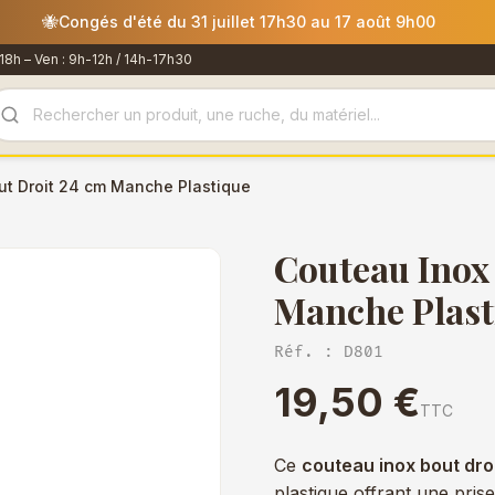
mmandes passées après le 30 juillet 12h00 seront expédiées le
18h – Ven : 9h-12h / 14h-17h30
ut Droit 24 cm Manche Plastique
Couteau Inox
Manche Plast
Réf. : D801
19,50 €
TTC
Ce
couteau inox bout dro
plastique offrant une pris