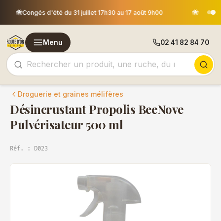
Les commandes passées après le 30 juillet 12h00 seront
🐝
expédiées le 18 août
Menu
02 41 82 84 70
Droguerie et graines mélifères
Désincrustant Propolis BeeNove
Pulvérisateur 500 ml
Réf. : D023