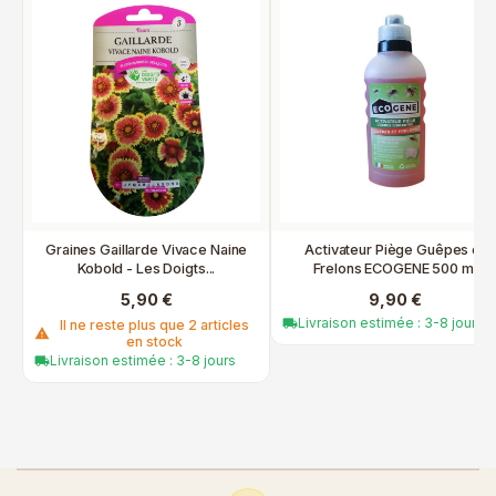
Graines Gaillarde Vivace Naine
Activateur Piège Guêpes et
Kobold - Les Doigts...
Frelons ECOGENE 500 ml
5,90 €
9,90 €
Livraison estimée : 3-8 jours
local_shipping
Il ne reste plus que 2 articles
warning
en stock
Livraison estimée : 3-8 jours
local_shipping