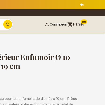
18 août
(0)
shopping_cart

Panier
Connexion
érieur Enfumoir Ø 10
 19 cm
onçu pour les enfumoirs de diamètre 10 cm.
Pièce
ur maintenir votre enfumoir en parfait état de