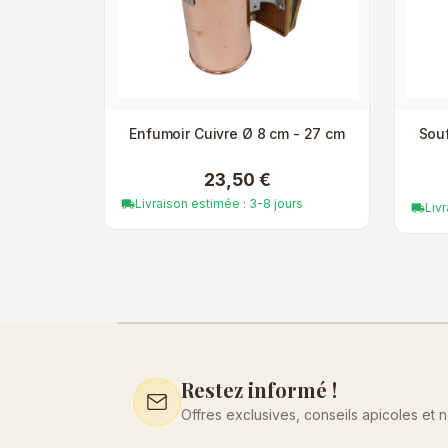
Enfumoir Cuivre Ø 8 cm - 27 cm
Sou
23,50 €
Livraison estimée : 3-8 jours
local_shipping
Liv
local_shipping
Restez informé !
Offres exclusives, conseils apicoles et 