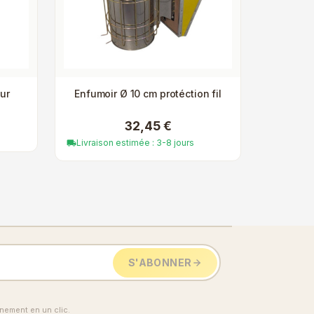
ur
Enfumoir Ø 10 cm protéction fil
32,45 €
Livraison estimée : 3-8 jours
local_shipping
S'ABONNER
ement en un clic.