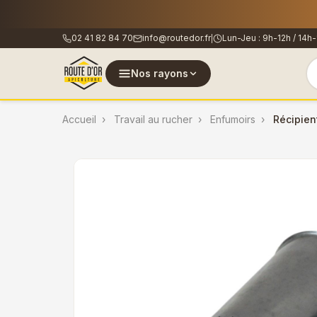
🐝
Les co
02 41 82 84 70
info@routedor.fr
Lun-Jeu : 9h-12h / 14h-
|
Nos rayons
Accueil
Travail au rucher
Enfumoirs
Récipien