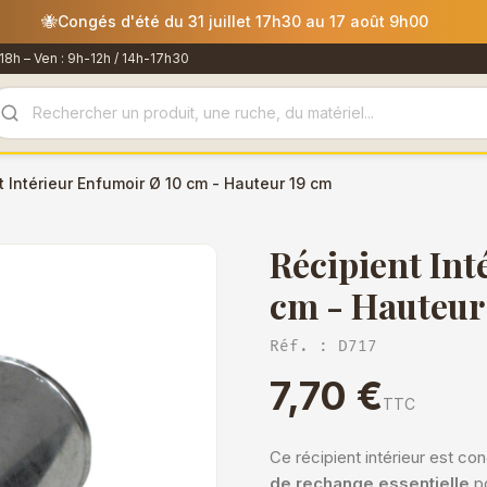
mmandes passées après le 30 juillet 12h00 seront expédiées le 
18h – Ven : 9h-12h / 14h-17h30
t Intérieur Enfumoir Ø 10 cm - Hauteur 19 cm
Récipient Int
cm - Hauteur
Réf. : D717
7,70 €
TTC
Ce récipient intérieur est c
de rechange essentielle
po