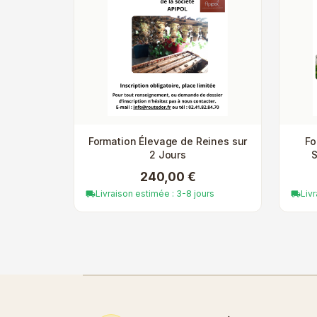
Formation Élevage de Reines sur
Fo
2 Jours
S
240,00 €
Livraison estimée : 3-8 jours
Liv
local_shipping
local_shipping