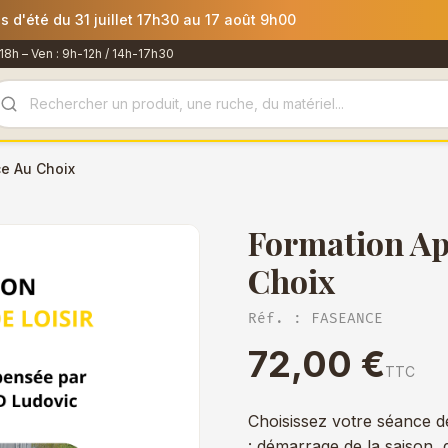
mmandes passées après le 30 juillet 12h00 seront expédiées le 
18h – Ven : 9h-12h / 14h-17h30
ce Au Choix
Formation Ap
Choix
Réf. : FASEANCE
72,00 €
TTC
Choisissez votre séance d
: démarrage de la saison, 