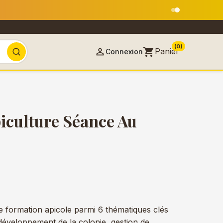
18 août
(0)
shopping_cart

Panier
Connexion
iculture Séance Au
e formation apicole parmi 6 thématiques clés
développement de la colonie, gestion de