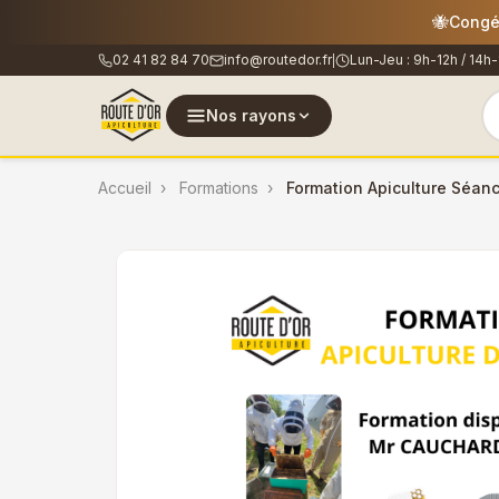
🐝
Les co
02 41 82 84 70
info@routedor.fr
Lun-Jeu : 9h-12h / 14h-
|
Nos rayons
Accueil
Formations
Formation Apiculture Séan