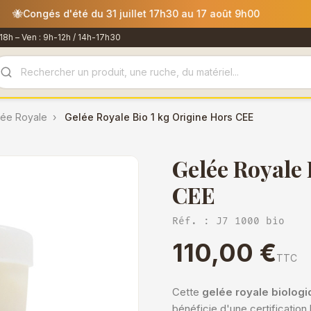
mmandes passées après le 30 juillet 12h00 seront expédiées le 
18h – Ven : 9h-12h / 14h-17h30
lée Royale
Gelée Royale Bio 1 kg Origine Hors CEE
Gelée Royale 
CEE
Réf. : J7 1000 bio
110,00 €
TTC
Cette
gelée royale biolog
bénéficie d'une certification 