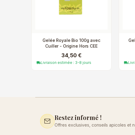
Gelée Royale Bio 100g avec
Gel
Cuiller - Origine Hors CEE
34,50 €
Livraison estimée : 3-8 jours
Liv
local_shipping
local_shipping
Restez informé !
Offres exclusives, conseils apicoles et 