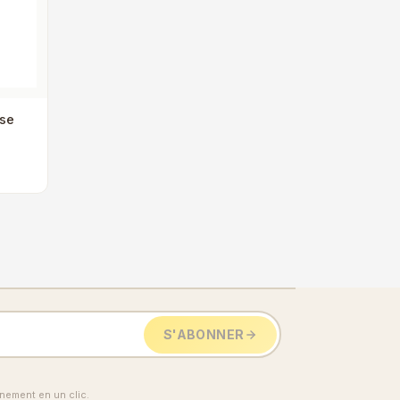
ise
S'ABONNER
ement en un clic.