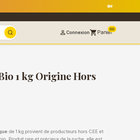
18 août
(0)
shopping_cart

Panier
Connexion
Bio 1 kg Origine Hors
ique
de 1 kg provient de producteurs hors CEE et
bio. Produit rare et précieux de la ruche, elle est