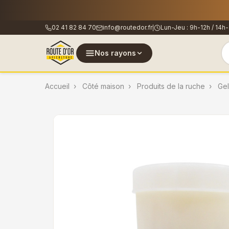
🐝
Les co
02 41 82 84 70
info@routedor.fr
Lun-Jeu : 9h-12h / 14h-
|
Nos rayons
Accueil
Côté maison
Produits de la ruche
Ge