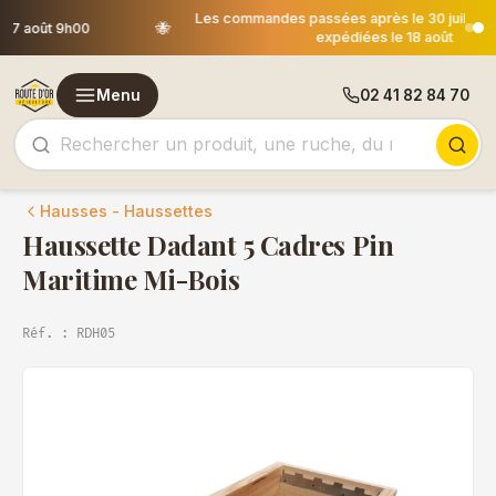
Les commandes passées après le 30 juillet 12h00 seront
🐝
expédiées le 18 août
Menu
02 41 82 84 70
Hausses - Haussettes
Haussette Dadant 5 Cadres Pin
Maritime Mi-Bois
Réf. : RDH05