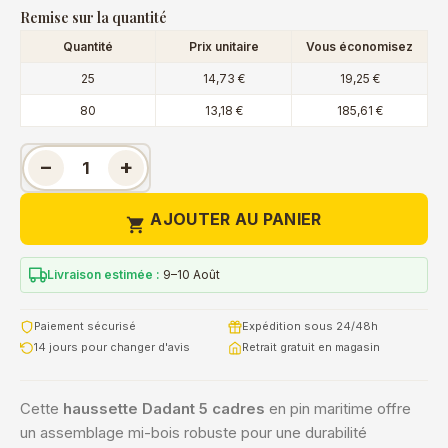
Remise sur la quantité
Quantité
Prix unitaire
Vous économisez
25
14,73 €
19,25 €
80
13,18 €
185,61 €
−
+
AJOUTER AU PANIER

Livraison estimée :
9–10 Août
Paiement sécurisé
Expédition sous 24/48h
14 jours pour changer d'avis
Retrait gratuit en magasin
Cette
haussette Dadant 5 cadres
en pin maritime offre
un assemblage mi-bois robuste pour une durabilité