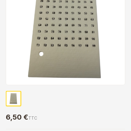
6,50 €
TTC