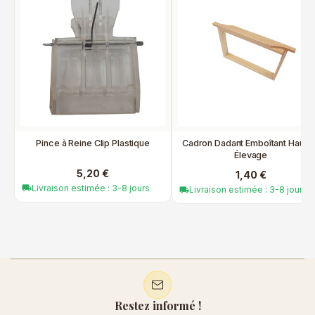
Pince à Reine Clip Plastique
Cadron Dadant Emboîtant Hauss
Élevage
5,20 €
1,40 €
Livraison estimée : 3-8 jours
local_shipping
Livraison estimée : 3-8 jours
local_shipping
Restez informé !