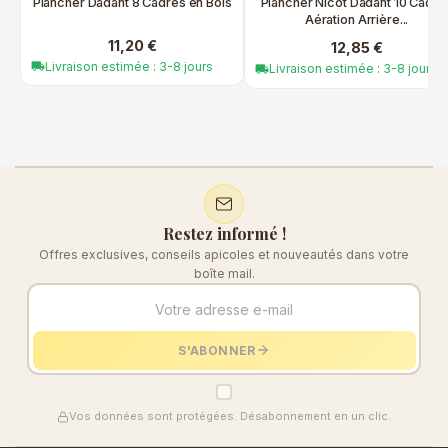
Plancher Dadant 8 Cadres en Bois
Plancher Nicot Dadant 10 Cadre
Aération Arrière...
11,20 €
12,85 €
Livraison estimée : 3-8 jours
local_shipping
Livraison estimée : 3-8 jours
local_shipping
Restez informé !
Offres exclusives, conseils apicoles et nouveautés dans votre
boîte mail.
S'ABONNER
Vos données sont protégées. Désabonnement en un clic.