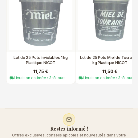
Lot de 25 Pots Inviolables 1 kg
Lot de 25 Pots Miel de Touraine 
Plastique NICOT
kg Plastique NICOT
11,75 €
11,50 €
Livraison estimée : 3-8 jours
Livraison estimée : 3-8 jours
local_shipping
local_shipping
Restez informé !
Offres exclusives, conseils apicoles et nouveautés dans votre