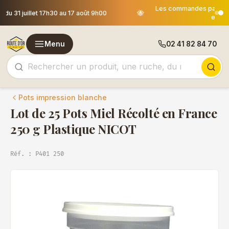
Les commandes passées après le 30 juillet 12h00 seront
🐝
expédiées le 18 août
Menu
02 41 82 84 70
Pots impression blanche
Lot de 25 Pots Miel Récolté en France
250 g Plastique NICOT
Réf. : P401 250