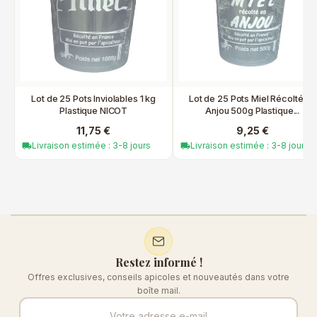
Lot de 25 Pots Inviolables 1 kg
Lot de 25 Pots Miel Récolté en
Plastique NICOT
Anjou 500g Plastique...
11,75 €
9,25 €
Livraison estimée : 3-8 jours
Livraison estimée : 3-8 jours
local_shipping
local_shipping
Restez informé !
Offres exclusives, conseils apicoles et nouveautés dans votre
boîte mail.