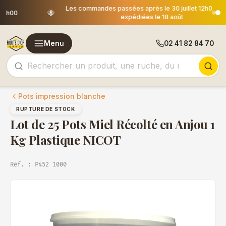
Les commandes passées après le 30 juillet 12h00 seront
🐝
expédiées le 18 août
Menu
02 41 82 84 70
Pots impression blanche
RUPTURE DE STOCK
Lot de 25 Pots Miel Récolté en Anjou 1
Kg Plastique NICOT
Réf. : P452 1000