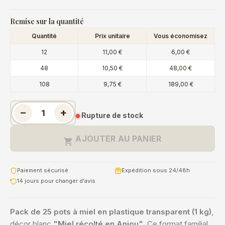
Remise sur la quantité
Quantité
Prix unitaire
Vous économisez
12
11,00 €
6,00 €
48
10,50 €
48,00 €
108
9,75 €
189,00 €
−
+
Rupture de stock
AJOUTER AU PANIER

Paiement sécurisé
Expédition sous 24/48h
14 jours pour changer d'avis
Pack de 25 pots à miel en plastique transparent (1 kg)
,
décor blanc
"Miel récolté en Anjou"
. Ce format familial