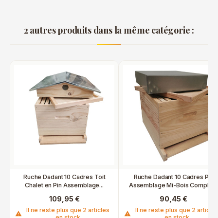
2 autres produits dans la même catégorie :
Ruche Dadant 10 Cadres Toit
Ruche Dadant 10 Cadres Pin
Chalet en Pin Assemblage...
Assemblage Mi-Bois Complèt
109,95 €
90,45 €
Il ne reste plus que 2 articles
Il ne reste plus que 2 article
warning
warning
en stock
en stock