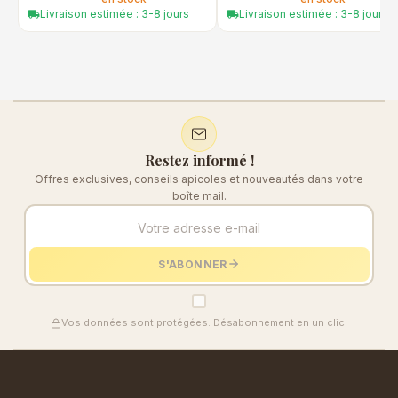
Livraison estimée : 3-8 jours
Livraison estimée : 3-8 jours
local_shipping
local_shipping
Restez informé !
Offres exclusives, conseils apicoles et nouveautés dans votre
boîte mail.
S'ABONNER
Vos données sont protégées. Désabonnement en un clic.