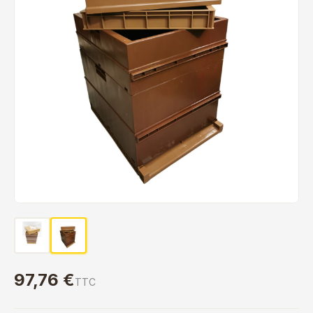
97,76 €
TTC