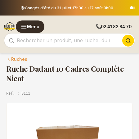
Les commandes passées après le 30 juillet 12h00 seront
🐝
0
expédiées le 18 août
Menu
02 41 82 84 70
Ruches
Ruche Dadant 10 Cadres Complète
Nicot
Réf. : B111