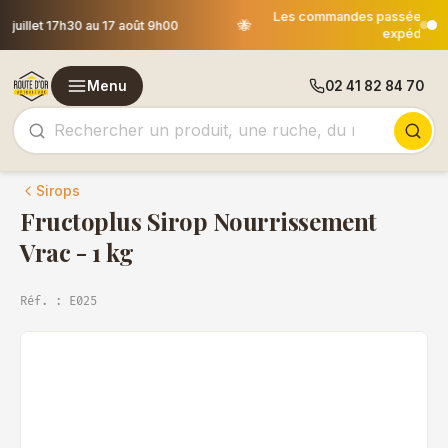
Les commandes passées après le 30 juillet 12h00 seront
🐝
expédiées le 18 août
Menu
02 41 82 84 70
Sirops
Fructoplus Sirop Nourrissement
Vrac - 1 kg
Réf. : E025