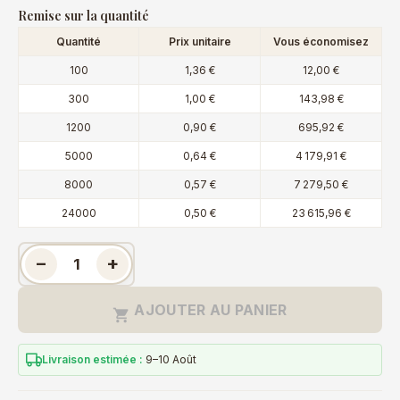
Remise sur la quantité
Quantité
Prix unitaire
Vous économisez
100
1,36 €
12,00 €
300
1,00 €
143,98 €
1200
0,90 €
695,92 €
5000
0,64 €
4 179,91 €
8000
0,57 €
7 279,50 €
24000
0,50 €
23 615,96 €
−
+
AJOUTER AU PANIER

Livraison estimée :
9–10 Août