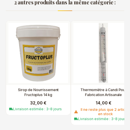
2 autres produits dans la même catégorie :
Sirop de Nourrissement
Thermomètre à Candi Pour
Fructoplus 14 kg
Fabrication Artisanale
32,00 €
14,00 €
Livraison estimée : 3-8 jours
local_shipping
Il ne reste plus que 2 article
warning
en stock
Livraison estimée : 3-8 jours
local_shipping