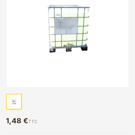
1,48 €
TTC