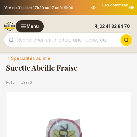
Les commandes passées après le 30 juillet 12h00 seront
🐝
expédiées le 18 août
Menu
02 41 82 84 70
Spécialités au miel
Sucette Abeille Fraise
Réf. : J8370