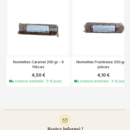
Nonnettes Caramel 200 gr - 6
Nonnettes Framboise 200 gr - 
Pièces
pièces
4,50 €
4,10 €
Livraison estimée : 3-8 jours
Livraison estimée : 3-8 jours
local_shipping
local_shipping
Restez informé !