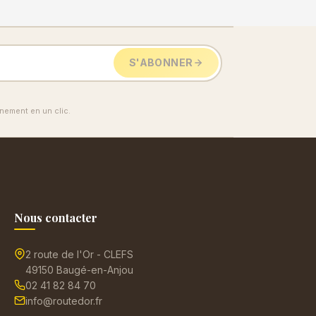
S'ABONNER
ement en un clic.
Nous contacter
2 route de l'Or - CLEFS
49150 Baugé-en-Anjou
02 41 82 84 70
info@routedor.fr