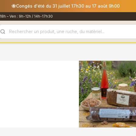
es commandes passées après le 30 juillet 12h00 seront expédiée
18h – Ven : 9h-12h / 14h-17h30