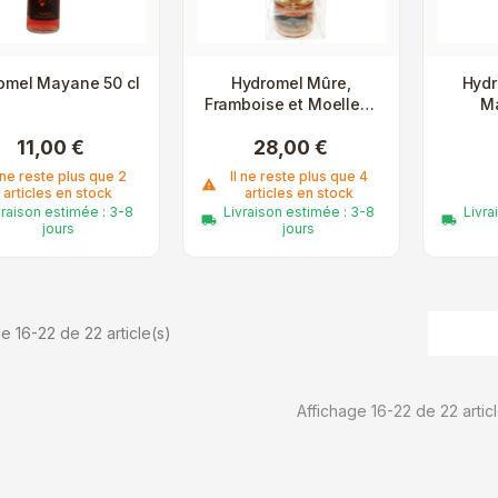
omel Mayane 50 cl
Hydromel Mûre,
Hydr
Framboise et Moelleux
Ma
Empilable - 3...
11,00 €
28,00 €
l ne reste plus que 2
Il ne reste plus que 4
warning
articles en stock
articles en stock
vraison estimée : 3-8
Livraison estimée : 3-8
Livra
local_shipping
local_shipping
jours
jours
e 16-22 de 22 article(s)
Affichage 16-22 de 22 articl