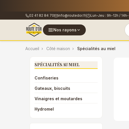
🐝
L
02 41 82 84 70
info@routedor.fr
Lun-Jeu : 9h-12h / 14h-
|
Nos rayons
Accueil
Côté maison
Spécialités au miel
SPÉCIALITÉS AU MIEL
Confiseries
Gateaux, biscuits
Vinaigres et moutardes
Hydromel