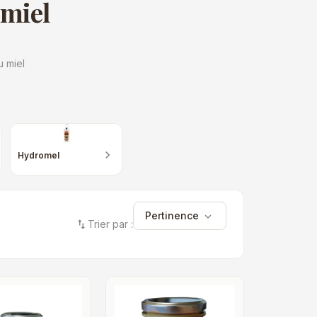
 miel
 miel
chevron_right
Hydromel
Pertinence
expand_more
swap_vert
Trier par :