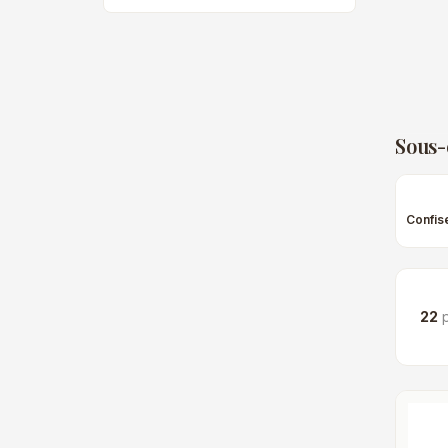
Sous-
Confis
22
p