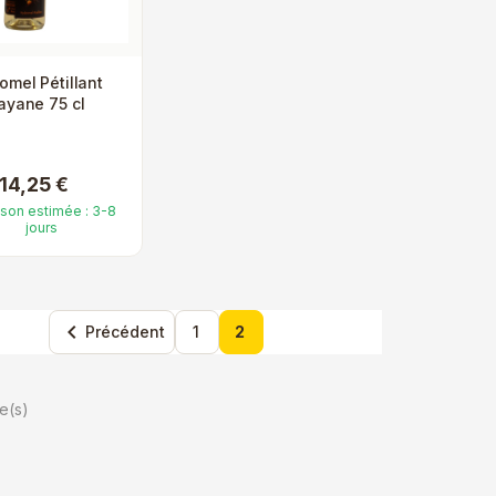
omel Pétillant
yane 75 cl
14,25 €
ison estimée : 3-8
jours

Précédent
1
2
e(s)