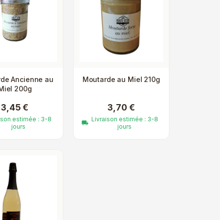
de Ancienne au
Moutarde au Miel 210g
Miel 200g
3,45 €
3,70 €
ison estimée : 3-8
Livraison estimée : 3-8
local_shipping
jours
jours