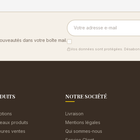
nouveautés dans votre boîte mail.
Vos données sont protégées. Désabonn
DUITS
NOTRE SOCIÉTÉ
otions
Livraison
eaux produits
Mentions légales
eures ventes
Qui sommes-nous
Service Client