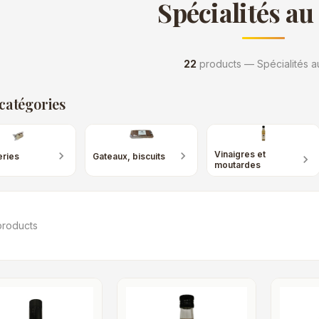
Spécialités au
22
products — Spécialités au
catégories
chevron_right
chevron_right
Vinaigres et
eries
Gateaux, biscuits
chevron_right
moutardes
roducts