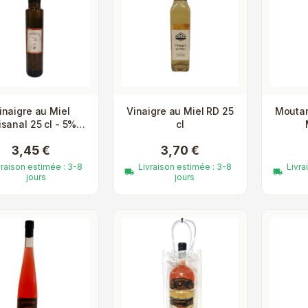
inaigre au Miel
Vinaigre au Miel RD 25
Moutar
isanal 25 cl - 5%
cl
d'Acidité
3,45 €
3,70 €
vraison estimée : 3-8
Livraison estimée : 3-8
Livra
local_shipping
local_shipping
jours
jours