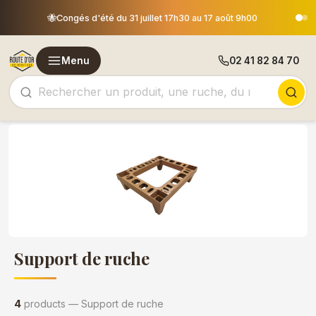
Les comma
🐝
🐝
Congés d'été du 31 juillet 17h30 au 17 août 9h00
Menu
02 41 82 84 70
Support de ruche
4
products — Support de ruche