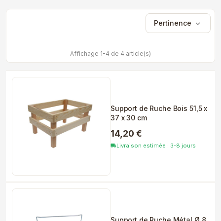
Pertinence
expand_more
Affichage 1-4 de 4 article(s)
Support de Ruche Bois 51,5 x
37 x 30 cm
14,20 €
Livraison estimée : 3-8 jours
local_shipping
Support de Ruche Métal Ø 8