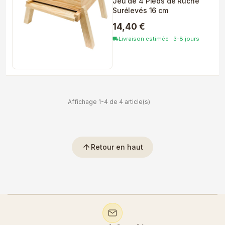
Jeu de 4 Pieds de Ruche
Surélevés 16 cm
14,40 €
Livraison estimée : 3-8 jours
local_shipping
Affichage 1-4 de 4 article(s)
arrow_upward
Retour en haut