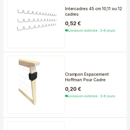
Intercadres 45 cm 10,11 ou 12
cadres
0,52 €
Livraison estimée : 3-8 jours
local_shipping
Crampon Espacement
Hoffman Pour Cadre
0,20 €
Livraison estimée : 3-8 jours
local_shipping