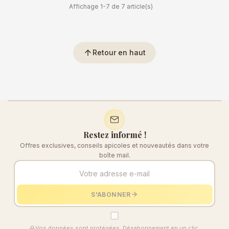
Affichage 1-7 de 7 article(s)
arrow_upward
Retour en haut
Restez informé !
Offres exclusives, conseils apicoles et nouveautés dans votre
boîte mail.
S'ABONNER
Vos données sont protégées. Désabonnement en un clic.