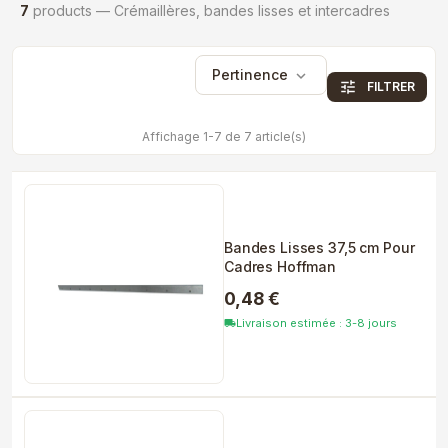
7
products — Crémaillères, bandes lisses et intercadres
Pertinence
expand_more
tune
FILTRER
Affichage 1-7 de 7 article(s)
Bandes Lisses 37,5 cm Pour
Cadres Hoffman
0,48 €
Livraison estimée : 3-8 jours
local_shipping