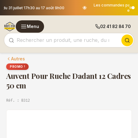
Les commandes passées après le 30 juillet 12h00 seront
🐝
expédiées le 18 août
Menu
02 41 82 84 70
Autres
PROMO !
Auvent Pour Ruche Dadant 12 Cadres
50 cm
Réf. : B312