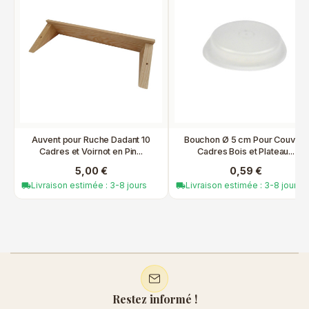
Auvent pour Ruche Dadant 10
Bouchon Ø 5 cm Pour Couvre-
Cadres et Voirnot en Pin...
Cadres Bois et Plateau...
5,00 €
0,59 €
Livraison estimée : 3-8 jours
Livraison estimée : 3-8 jours
local_shipping
local_shipping
Restez informé !