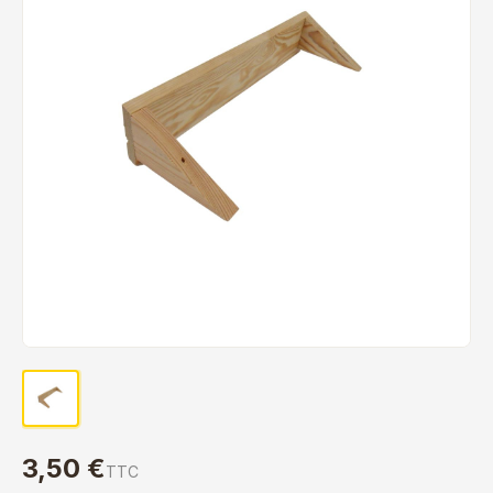
3,50 €
TTC