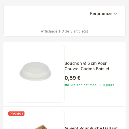
Pertinence
expand_more
Affichage 1-3 de 3 article(s)
Bouchon Ø 5 cm Pour
Couvre-Cadres Bois et
Plateau...
0,59 €
Livraison estimée : 3-8 jours
local_shipping
PROMO !
Auvent Pour Ruche Dadant