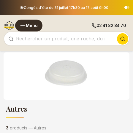
Les commandes
🐝
ngés d'été du 31 juillet 17h30 au 17 août 9h00
Menu
02 41 82 84 70
Autres
3
products — Autres