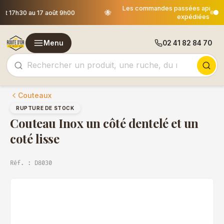
Les commandes passées après le 30 juillet 12h00 seront
🐝
expédiées le 18 août
Menu
02 41 82 84 70
Couteaux
RUPTURE DE STOCK
Couteau Inox un côté dentelé et un
coté lisse
Réf. : D8030