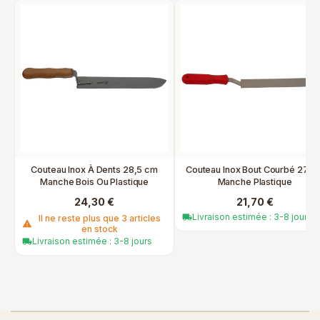
Couteau Inox À Dents 28,5 cm
Couteau Inox Bout Courbé 27 c
Manche Bois Ou Plastique
Manche Plastique
24,30 €
21,70 €
Livraison estimée : 3-8 jours
local_shipping
Il ne reste plus que 3 articles
warning
en stock
Livraison estimée : 3-8 jours
local_shipping