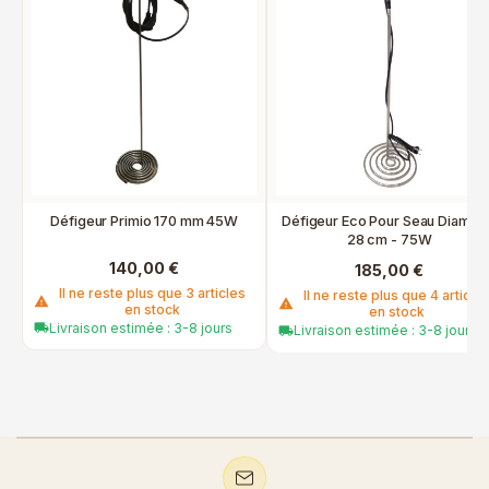
Défigeur Primio 170 mm 45W
Défigeur Eco Pour Seau Diamèt
28 cm - 75W
140,00 €
185,00 €
Il ne reste plus que 3 articles
Il ne reste plus que 4 article
warning
warning
en stock
en stock
Livraison estimée : 3-8 jours
local_shipping
Livraison estimée : 3-8 jours
local_shipping