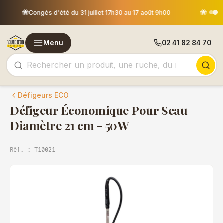
Les commandes passées après le 30 juillet 12h00 seront
🐝
expédiées le 18 août
Menu
02 41 82 84 70
Défigeurs ECO
Défigeur Économique Pour Seau
Diamètre 21 cm - 50W
Réf. : T10021