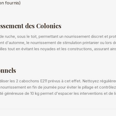
on fournis)
issement des Colonies
de ruche, sous le toit, permettant un nourrissement discret et pro
 d'automne, le nourrissement de stimulation printanier ou lors de
les tout en évitant les noyades et les constructions, assurant ains
onnels
tiliser les 2 cabochons E211 prévus à cet effet. Nettoyez régulière
n nourrissement en fin de journée pour éviter le pillage et contrô
ité généreuse de 10 kg permet d'espacer les interventions et de l