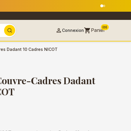
s le 18 août
(0)
shopping_cart

Panier
Connexion
res Dadant 10 Cadres NICOT
Couvre-Cadres Dadant
COT