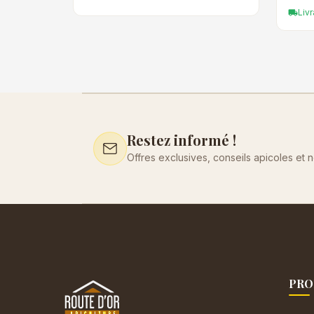
Liv
local_shipping
Restez informé !
Offres exclusives, conseils apicoles et 
PRO