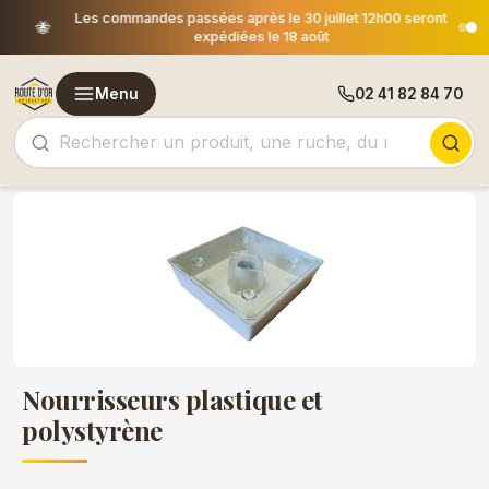
Les commandes passées après le 30 juillet 12h00 seront
🐝
expédiées le 18 août
Menu
02 41 82 84 70
Nourrisseurs plastique et
polystyrène