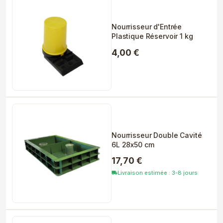
Nourrisseur d'Entrée
Plastique Réservoir 1 kg
4,00 €
Nourrisseur Double Cavité
6L 28x50 cm
17,70 €
Livraison estimée : 3-8 jours
local_shipping