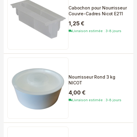
Cabochon pour Nourrisseur
Couvre-Cadres Nicot E211
1,25 €
Livraison estimée : 3-8 jours
local_shipping
Nourrisseur Rond 3 kg
NICOT
4,00 €
Livraison estimée : 3-8 jours
local_shipping