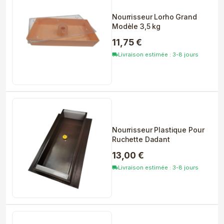
Nourrisseur Lorho Grand
Modèle 3,5 kg
11,75 €
Livraison estimée : 3-8 jours
local_shipping
Nourrisseur Plastique Pour
Ruchette Dadant
13,00 €
Livraison estimée : 3-8 jours
local_shipping