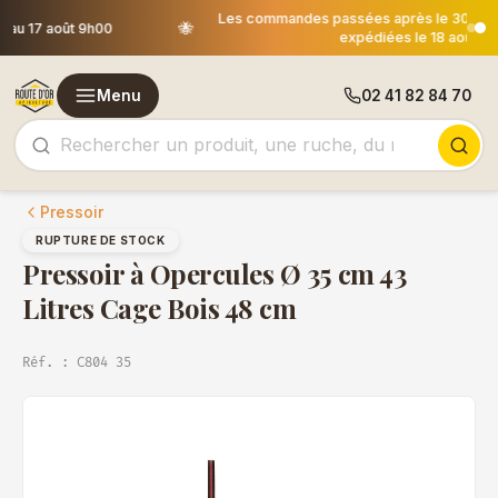
Les commandes passées après le 30 juillet 12h00 seront
🐝
expédiées le 18 août
Menu
02 41 82 84 70
Pressoir
RUPTURE DE STOCK
Pressoir à Opercules Ø 35 cm 43
Litres Cage Bois 48 cm
Réf. : C804 35