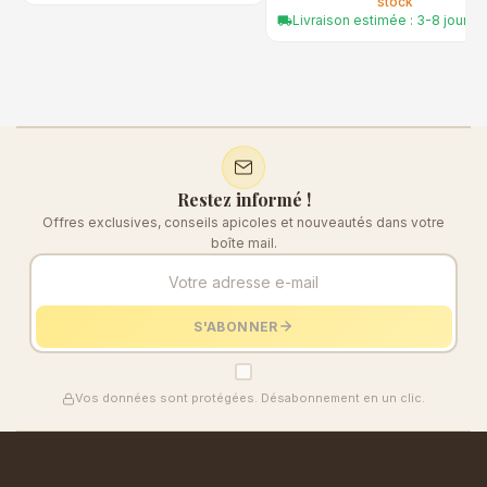
stock
Livraison estimée : 3-8 jours
local_shipping
Restez informé !
Offres exclusives, conseils apicoles et nouveautés dans votre
boîte mail.
S'ABONNER
Vos données sont protégées. Désabonnement en un clic.