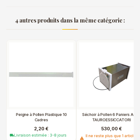
4 autres produits dans la même catégorie :
Peigne à Pollen Plastique 10
Séchoir à Pollen 6 Paniers Acie
Cadres
TAUROESSICCATORI
2,20 €
530,00 €
Livraison estimée : 3-8 jours
local_shipping
Il ne reste plus que 1 article e
warning