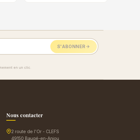
S'ABONNER
ement en un clic.
Nous contacter
2 route de l'Or - CLEFS
49150 Baugé-en-Anjou