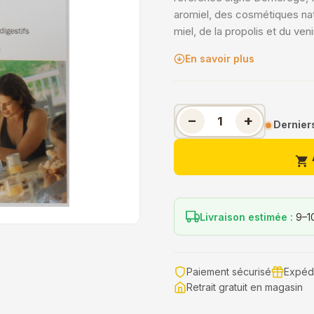
aromiel, des cosmétiques nat
miel, de la propolis et du veni
En savoir plus
−
+
Derniers

Livraison estimée :
9–1
Paiement sécurisé
Expédi
Retrait gratuit en magasin