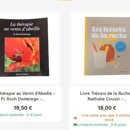
hérapie au Venin d'Abeille -
Livre Trésors de la Ruche
Pr. Roch Domerego -...
Nathalie Cousin -...
19,50 €
18,00 €
raison estimée : 3-8 jours
Il ne reste plus que 3 articl
warning
stock
Livraison estimée : 3-8 jours
local_shipping