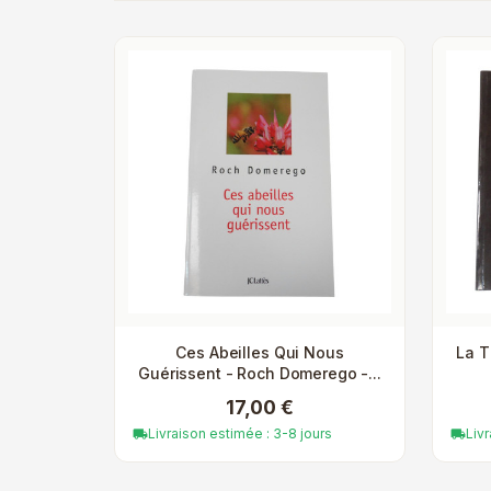
Ces Abeilles Qui Nous
La T
Guérissent - Roch Domerego -...
17,00 €
Livraison estimée : 3-8 jours
Liv
local_shipping
local_shipping