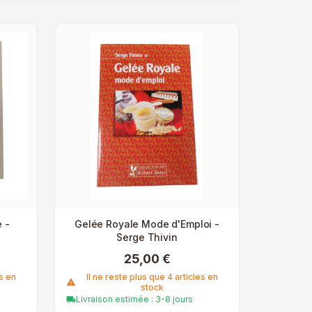
 -
Gelée Royale Mode d'Emploi -
Serge Thivin
25,00 €
es en
Il ne reste plus que 4 articles en
warning
stock
Livraison estimée : 3-8 jours
local_shipping