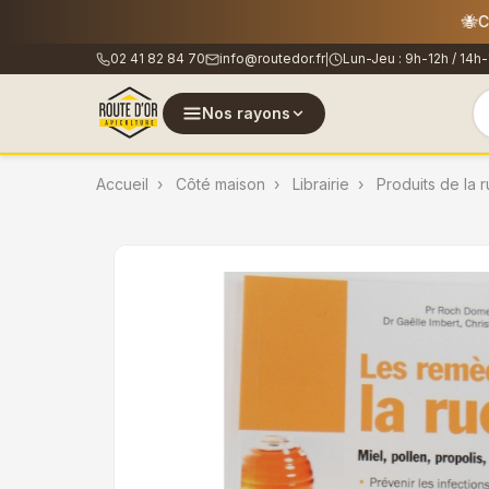
🐝
Les co
02 41 82 84 70
info@routedor.fr
Lun-Jeu : 9h-12h / 14h-
|
Nos rayons
Accueil
Côté maison
Librairie
Produits de la r