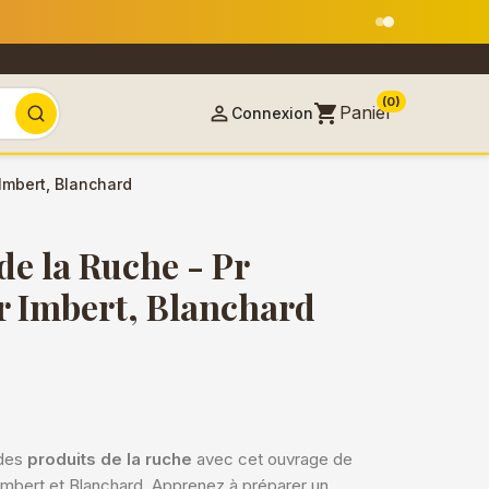
18 août
(0)
shopping_cart

Panier
Connexion
Imbert, Blanchard
e la Ruche - Pr
 Imbert, Blanchard
 des
produits de la ruche
avec cet ouvrage de
mbert et Blanchard. Apprenez à préparer un