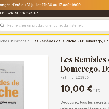
mmandes passées après le 30 juillet 12h00 seront expédiées le 
18h – Ven : 9h-12h / 14h-17h30
uches utilisations
Les Remèdes de la Ruche - Pr Domerego, Dr 
Les Remèdes d
Domerego, Dr
Réf. : L21866
10,00 €
TTC
Découvrez tous les secrets
référence signé Domerego, I