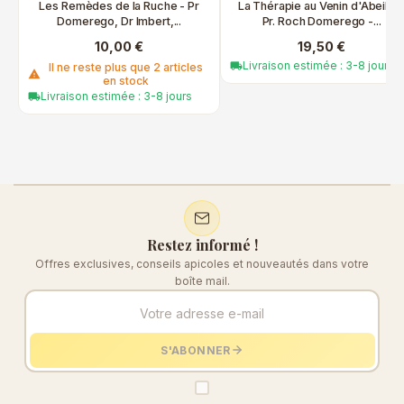
Les Remèdes de la Ruche - Pr
La Thérapie au Venin d'Abeille 
Domerego, Dr Imbert,...
Pr. Roch Domerego -...
10,00 €
19,50 €
Livraison estimée : 3-8 jours
local_shipping
Il ne reste plus que 2 articles
warning
en stock
Livraison estimée : 3-8 jours
local_shipping
Restez informé !
Offres exclusives, conseils apicoles et nouveautés dans votre
boîte mail.
S'ABONNER