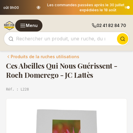
Les commandes passées après le 30 juillet 12h00 seront
🐝
expédiées le 18 août
Menu
02 41 82 84 70
Produits de la ruches utilisations
Ces Abeilles Qui Nous Guérissent -
Roch Domerego - JC Lattès
Réf. : L228